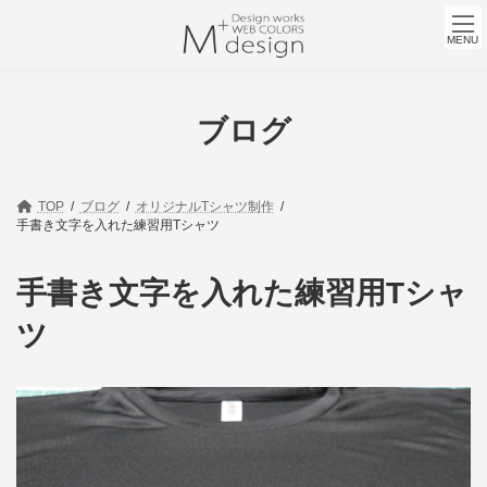
コ
ナ
ン
ビ
MENU
テ
ゲ
ン
ー
ツ
シ
へ
ョ
ブログ
ス
ン
キ
に
ッ
移
プ
動
TOP
ブログ
オリジナルTシャツ制作
手書き文字を入れた練習用Tシャツ
手書き文字を入れた練習用Tシャ
ツ