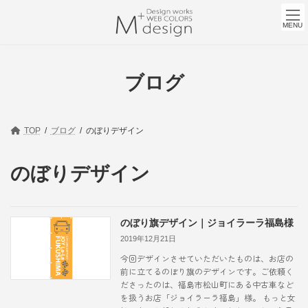
コ
ナ
ン
ビ
MENU
テ
ゲ
ン
ー
ツ
シ
へ
ョ
ブログ
ス
ン
キ
に
ッ
移
プ
動
TOP
ブログ
のぼりデザイン
のぼりデザイン
のぼり旗デザイン｜ジョイラーラ福島様
2019年12月21日
今回デザインさせていただいたものは、お店の
前に立てるのぼり旗のデザインです。ご依頼く
ださったのは、福島市松山町にある中古車など
を扱うお店「ジョイラーラ福島」様。 もっと女